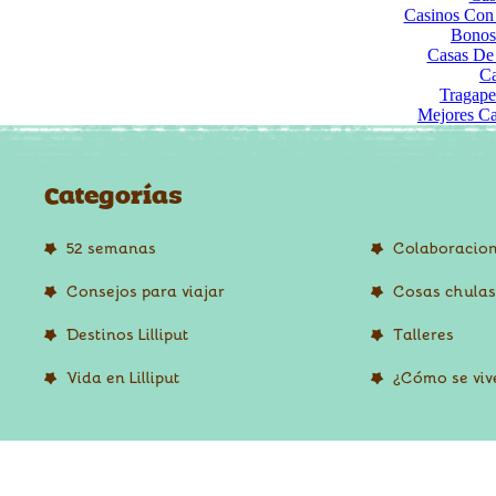
Casinos Con 
Bonos
Casas De
C
Tragape
Mejores Ca
Categorías
52 semanas
Colaboracio
Consejos para viajar
Cosas chulas
Destinos Lilliput
Talleres
Vida en Lilliput
¿Cómo se vive