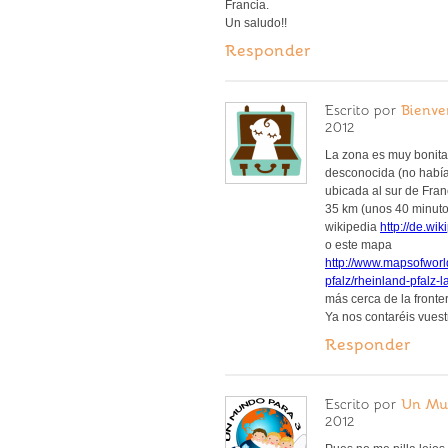
Francia.
Un saludo!!
Responder
Escrito por
Bienve
2012
La zona es muy bonita
desconocida (no había 
ubicada al sur de Fran
35 km (unos 40 minuto
wikipedia
http://de.wi
o este mapa
http://www.mapsofworl
pfalz/rheinland-pfalz-l
más cerca de la front
Ya nos contaréis vuest
Responder
Escrito por
Un Mu
2012